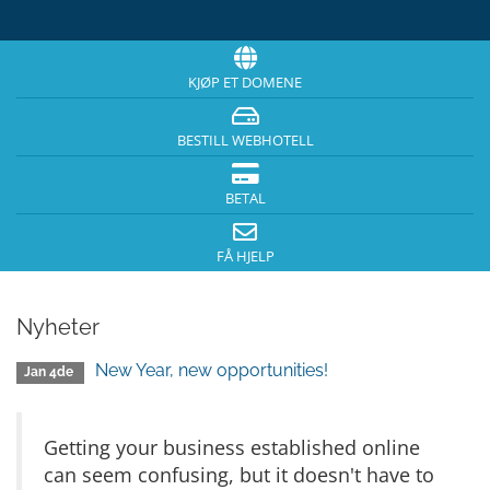
KJØP ET DOMENE
BESTILL WEBHOTELL
BETAL
FÅ HJELP
Nyheter
New Year, new opportunities!
Jan 4de
Getting your business established online
can seem confusing, but it doesn't have to