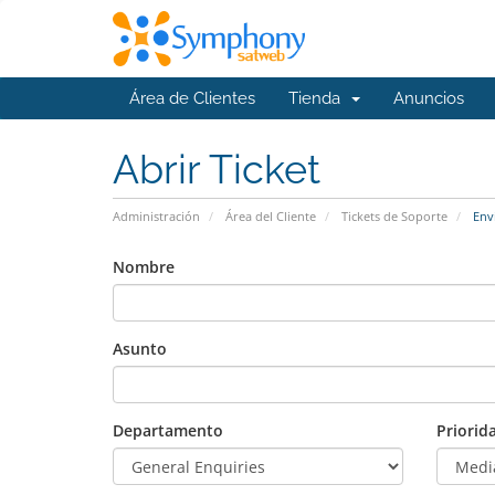
Área de Clientes
Tienda
Anuncios
Abrir Ticket
Administración
Área del Cliente
Tickets de Soporte
Envi
Nombre
Asunto
Departamento
Priorid