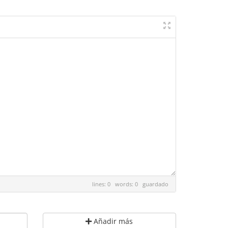
lines: 0 words: 0
guardado
Añadir más