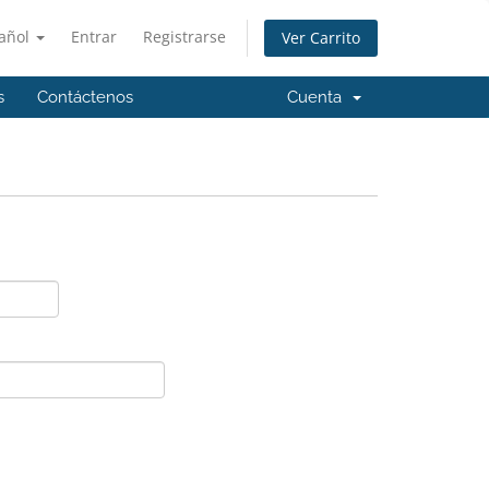
añol
Entrar
Registrarse
Ver Carrito
s
Contáctenos
Cuenta