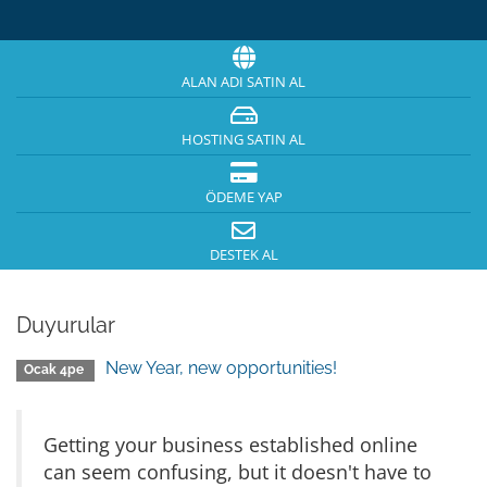
ALAN ADI SATIN AL
HOSTING SATIN AL
ÖDEME YAP
DESTEK AL
Duyurular
New Year, new opportunities!
Ocak 4pe
Getting your business established online
can seem confusing, but it doesn't have to