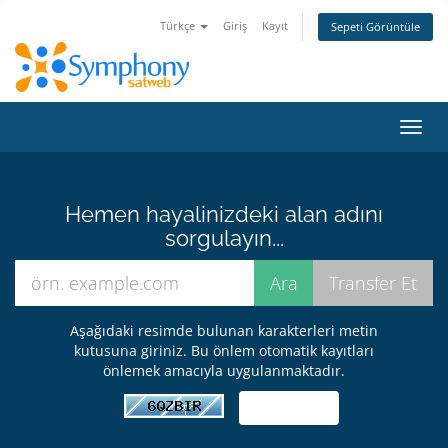
Türkçe
Giriş
Kayıt
Sepeti Görüntüle
Gezi
değiş
Hemen hayalinizdeki alan adını
sorgulayın...
Aşağıdaki resimde bulunan karakterleri metin
kutusuna giriniz. Bu önlem otomatik kayıtları
önlemek amacıyla uygulanmaktadır.